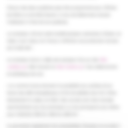
Chacun des deux systèmes peut être programmé pour afficher
les Watts ou les Watt.heures. A nous de déterminer ensuite
l’utilisation à faire de ces systèmes.
Le compteur LED est resté installé plusieurs semaines à Brixen, en
Italie. A son retour en France, il affichait une production de plus
de 13 000 Wh !
Le compteur écran a déjà servi plusieurs fois sur des
Vélo-
Jukebox
, Vélo-Concert et
Vélo-Cinéma
. Il est visible de loin
et esthétique de nuit.
L’un comme l’autre donnent la possibilité aux cyclistes de se
lancer des défis énergétiques, le fait de pédaler plus fort influe
directement la valeur en Watt. Des courses sont alors lancées
spontanément par les animateurs ou les participants eux même
pour atteindre 1000 W, 1500 W, 2000 W !
Ils permettent également de comptabiliser l’énergie accumulée à