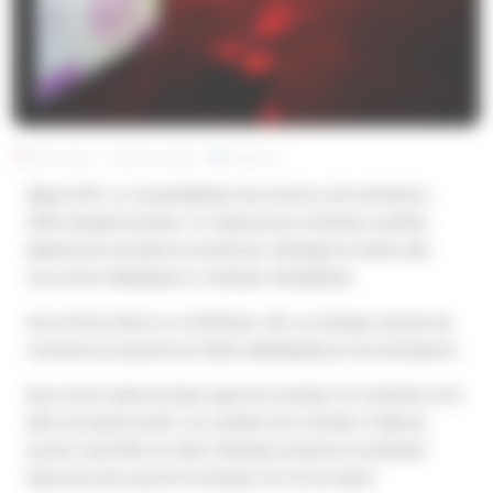
Publié le 30 mai 2017
Modifié le 16 janvier 2023
Par Matthieu Pénet
Depuis 2017, un nouvel élément est arrivé sur les animations
100% énergie humaine ! En réponse aux nombreux cyclistes
désireux de connaître la production d’énergie en temps réel,
nous avons développé un compteur énergétique.
Sous forme d’écran ou d’afficheur LED, ce compteur permet de
connaitre la puissance en Watts développée par les participants.
Nous avons testé ces deux types de compteur en animation et le
bilan est plutôt positif. Les cyclistes sont motivés à l’idée de
pouvoir quantifier en direct l’énergie produite et produisent
beaucoup plus quand le compteur est mis en place!