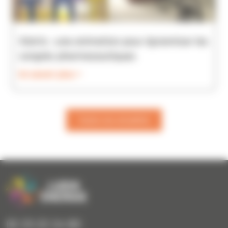
Viatris : une animation pour dynamiser les
congrès pharmaceutiques
En savoir plus >
Toutes nos actualités
02 23 22 24 80