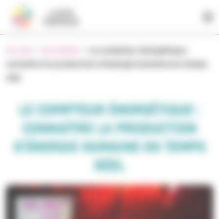
Panneau de gestion des cookies
Accueil
>
Actualités
>
Le compteur énergétique :
connaître la production d’énergie humaine en temps
réel
LE COMPTEUR ÉNERGÉTIQUE :
CONNAÎTRE LA PRODUCTION
D’ÉNERGIE HUMAINE EN TEMPS
RÉEL