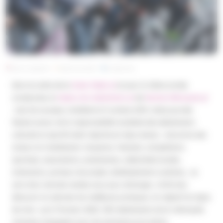
Publié le 4 novembre 2015
Modifié le 16 janvier 2023
Par Matthieu Pénet
Dans le cadre de la
Green Week
et pour la 3ème année
consécutive, le
réseau éco-événement
de
Nantes Métropole
s’est de nouveau mobilisé le 21 octobre 2015. Cette journée
festive autour de la responsabilité sociétale des événements
culturels et sportifs était répartie en deux temps : rencontre des
acteurs et mobilisation citoyenne. Festivals, compétitions
sportives, associations, prestataires, collectivités locales,
institutions, porteurs de projets, établissements scolaires… se
sont donc donnés rendez-vous pour échanger, s’informer,
découvrir et valoriser les meilleures pratiques. Un objectif en ligne
de mire : qu’à l’horizon 2020, 1001 événements de la métropole
nantaise s’engagent pour les territoires et le climat.