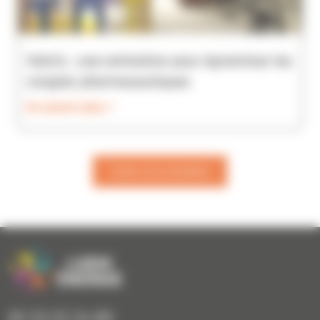
Viatris : une animation pour dynamiser les
congrès pharmaceutiques
En savoir plus >
Toutes nos actualités
02 23 22 24 80