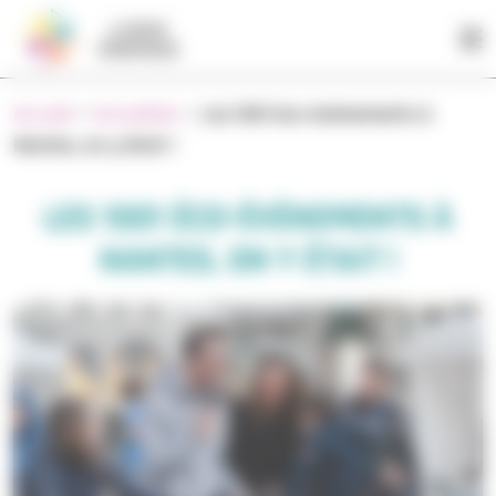
Panneau de gestion des cookies
Accueil
>
Actualités
>
Les 1001 éco-événements à
Nantes, on y était !
LES 1001 ÉCO-ÉVÉNEMENTS À
NANTES, ON Y ÉTAIT !