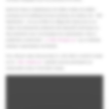
Après les retours d’expériences, les tables rondes, les ateliers
pratiques et le challenge bonnes pratiques, les visiteurs de « 1001
événements » ont pu profiter du village des ressources où un
réseau de prestataires présentait des dispositifs techniques ou
des prestations pour accompagner les organisateurs. Nous y
présentions notamment «
Le Vélo Chargeur
» qui a intéressé
plusieurs organisateurs de festival.
Pour clôturer cette riche journée, DJ John Wait a animé la soirée
sur le «
Vélo Jukebox
» pendant que les participants se
restauraient autour d’une Disco Soupe.